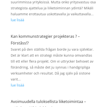
suurimmissa yrityksissä. Mutta onko yritysvastuu osa
strategista ajattelua ja liiketoiminnan ydintä? Mikäli
haluamme erottautua uskottavalla ja vaikuttavalla...
lue lisää
Kan kommunstrategier projekteras ? –
Förståss!?
Svaret på den ställda frågan borde ju vara självklar.
Det är klart att en strategi måste kunna omvandlas
till ett eller flera projekt. Om vi uttrycker behovet av
förändring, så måste det ju synnas i handgripliga
verksamheter och resultat. Då jag själv på sistone
varit...
lue lisää
Avoimuudella tuloksellista liiketoimintaa –