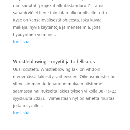
niin sanotut ”projektihallintastandardit”. Tämä
sanahirviö ei liene toimialan ulkopuoliselle tuttu.
Kyse on kansainvälisestä ohjeesta, joka kuvaa
malleja, hyviä käytäntöjä ja menetelmiä, joita
hyödyntäen voimme...
lue lisää
Whistleblowing – myytit ja todellisuus
Uusi odotettu Whistleblowing-laki on vihdoin
etenemässä lakiesitysvaiheeseen. Oikeusministeriön
viimeisimmän tiedonannon mukaan olisimme
saamassa hallitukselta lakiesityksen viikolla 38 (19-23
syyskuuta 2022). Viimeistään nyt on aihetta murtaa
joitain syvälle...
lue lisää