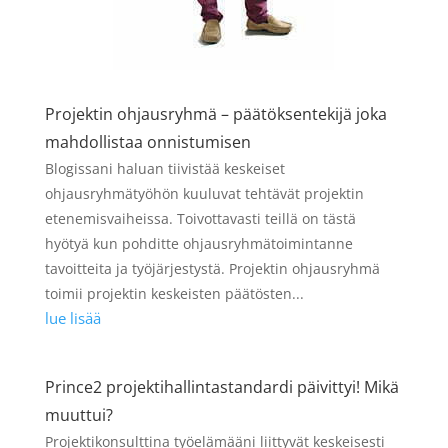
Projektin ohjausryhmä – päätöksentekijä joka
mahdollistaa onnistumisen
Blogissani haluan tiivistää keskeiset
ohjausryhmätyöhön kuuluvat tehtävät projektin
etenemisvaiheissa. Toivottavasti teillä on tästä
hyötyä kun pohditte ohjausryhmätoimintanne
tavoitteita ja työjärjestystä. Projektin ohjausryhmä
toimii projektin keskeisten päätösten...
lue lisää
Prince2 projektihallintastandardi päivittyi! Mikä
muuttui?
Projektikonsulttina työelämääni liittyvät keskeisesti