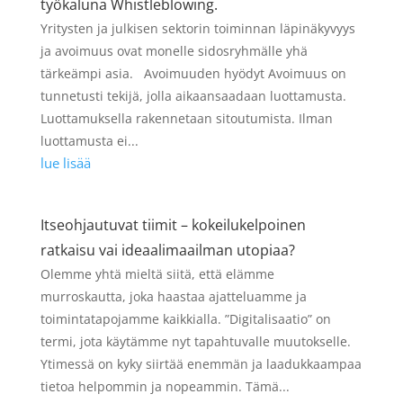
työkaluna Whistleblowing.
Yritysten ja julkisen sektorin toiminnan läpinäkyvyys
ja avoimuus ovat monelle sidosryhmälle yhä
tärkeämpi asia. Avoimuuden hyödyt Avoimuus on
tunnetusti tekijä, jolla aikaansaadaan luottamusta.
Luottamuksella rakennetaan sitoutumista. Ilman
luottamusta ei...
lue lisää
Itseohjautuvat tiimit – kokeilukelpoinen
ratkaisu vai ideaalimaailman utopiaa?
Olemme yhtä mieltä siitä, että elämme
murroskautta, joka haastaa ajatteluamme ja
toimintatapojamme kaikkialla. ”Digitalisaatio” on
termi, jota käytämme nyt tapahtuvalle muutokselle.
Ytimessä on kyky siirtää enemmän ja laadukkaampaa
tietoa helpommin ja nopeammin. Tämä...