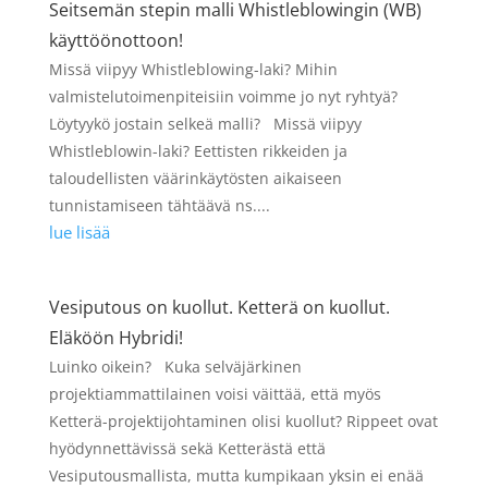
Seitsemän stepin malli Whistleblowingin (WB)
käyttöönottoon!
Missä viipyy Whistleblowing-laki? Mihin
valmistelutoimenpiteisiin voimme jo nyt ryhtyä?
Löytyykö jostain selkeä malli? Missä viipyy
Whistleblowin-laki? Eettisten rikkeiden ja
taloudellisten väärinkäytösten aikaiseen
tunnistamiseen tähtäävä ns....
lue lisää
Vesiputous on kuollut. Ketterä on kuollut.
Eläköön Hybridi!
Luinko oikein? Kuka selväjärkinen
projektiammattilainen voisi väittää, että myös
Ketterä-projektijohtaminen olisi kuollut? Rippeet ovat
hyödynnettävissä sekä Ketterästä että
Vesiputousmallista, mutta kumpikaan yksin ei enää