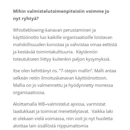
Mihin valmistelutoimenpiteisiin voimme jo
nyt ryhtyä?
Whistleblowing-kanavan perustaminen ja
käyttöönotto luo kaikille organisaatioille loistavan
mahdollisuuden korostaa ja vahvistaa omaa eettistä
ja kestävää toimintakulttuuria. Käytännön
toteutukseen liittyy kuitenkin paljon kysymyksiä.
Itse olen kehittänyt ns. ”7-stepin mallin”. Malli antaa
selkeän reitin ilmoituskanavan käyttöönottoon.
Mallia on jo valmennettu ja hyödynnetty monessa
organisaatiossa.
Aloittamalla WB
–
valmistelut ajoissa, varmistat
laadukkaat ja toimivat menettelytavat. Vaikka laki
ei olekaan vielä voimassa, niin voit jo nyt huoletta
aloittaa lain sisällöstä riippumattomia