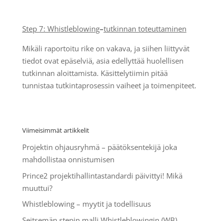
Step 7: Whistleblowing
–
tutkinnan toteuttaminen
Mikäli raportoitu rike on vakava, ja siihen liittyvät
tiedot ovat epäselviä, asia edellyttää huolellisen
tutkinnan aloittamista. Käsittelytiimin pitää
tunnistaa tutkintaprosessin vaiheet ja toimenpiteet.
Viimeisimmät artikkelit
Projektin ohjausryhmä – päätöksentekijä joka
mahdollistaa onnistumisen
Prince2 projektihallintastandardi päivittyi! Mikä
muuttui?
Whistleblowing – myytit ja todellisuus
Seitsemän stepin malli Whistleblowingin (WB)