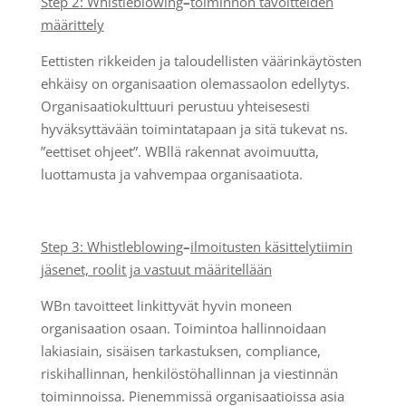
Step 2: Whistleblowing
–
toiminnon tavoitteiden
määrittely
Eettisten rikkeiden ja taloudellisten väärinkäytösten
ehkäisy on organisaation olemassaolon edellytys.
Organisaatiokulttuuri perustuu yhteisesesti
hyväksyttävään toimintatapaan ja sitä tukevat ns.
”eettiset ohjeet”. WBllä rakennat avoimuutta,
luottamusta ja vahvempaa organisaatiota.
Step 3: Whistleblowing
–
ilmoitusten käsittelytiimin
jäsenet, roolit ja vastuut määritellään
WBn tavoitteet linkittyvät hyvin moneen
organisaation osaan. Toimintoa hallinnoidaan
lakiasiain, sisäisen tarkastuksen, compliance,
riskihallinnan, henkilöstöhallinnan ja viestinnän
toiminnoissa. Pienemmissä organisaatioissa asia