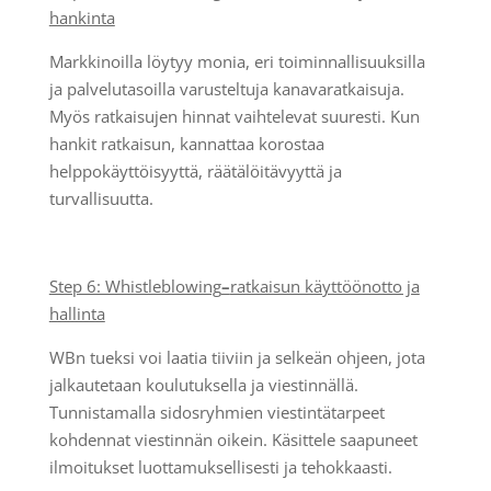
hankinta
Markkinoilla löytyy monia, eri toiminnallisuuksilla
ja palvelutasoilla varusteltuja kanavaratkaisuja.
Myös ratkaisujen hinnat vaihtelevat suuresti. Kun
hankit ratkaisun, kannattaa korostaa
helppokäyttöisyyttä, räätälöitävyyttä ja
turvallisuutta.
Step 6: Whistleblowing
–
ratkaisun käyttöönotto ja
hallinta
WBn tueksi voi laatia tiiviin ja selkeän ohjeen, jota
jalkautetaan koulutuksella ja viestinnällä.
Tunnistamalla sidosryhmien viestintätarpeet
kohdennat viestinnän oikein. Käsittele saapuneet
ilmoitukset luottamuksellisesti ja tehokkaasti.