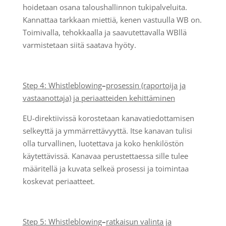
hoidetaan osana taloushallinnon tukipalveluita.
Kannattaa tarkkaan miettiä, kenen vastuulla WB on.
Toimivalla, tehokkaalla ja saavutettavalla WBllä
varmistetaan siitä saatava hyöty.
Step 4: Whistleblowing
–
prosessin
(raportoija ja
vastaanottaja) ja periaatteiden kehittäminen
EU-direktiivissä korostetaan kanavatiedottamisen
selkeyttä ja ymmärrettävyyttä. Itse kanavan tulisi
olla turvallinen, luotettava ja koko henkilöstön
käytettävissä. Kanavaa perustettaessa sille tulee
määritellä ja kuvata selkeä prosessi ja toimintaa
koskevat periaatteet.
Step 5: Whistleblowing
–
ratkaisun
valinta ja