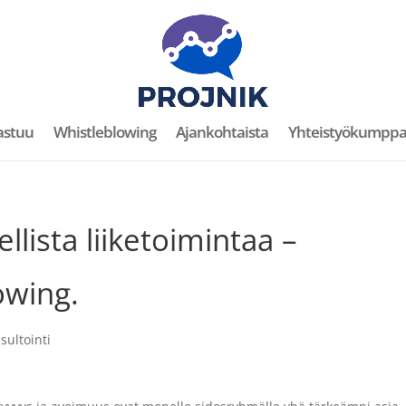
astuu
Whistleblowing
Ajankohtaista
Yhteistyökumppa
lista liiketoimintaa –
owing.
sultointi