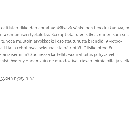
n eettisten rikkeiden ennaltaehkäisevä sähköinen ilmoituskanava, o
 rakentamisen työkaluksi. Korruptiota tulee kitkeä, ennen kuin siit
e tuhoaa muutoin arvokkaaksi osoittautunutta brändiä. #Metoo-
kaikkialla rehottavaa seksuaalista häirintää. Olisiko nimetön
 aikaisemmin? Suomessa kartellit, vaalirahoitus ja hyvä veli -
hkä löydetty ennen kuin ne muodostivat riesan toimialoille ja siell
ijyyden hyötyihin?