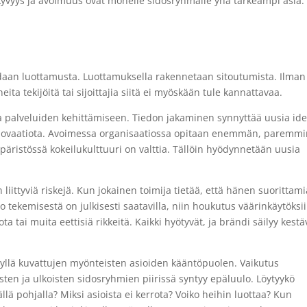
äkyvyys ja avoimuus ovat monelle sidosryhmälle yhä tärkeämpi asia.
adaan luottamusta. Luottamuksella rakennetaan sitoutumista. Ilman
ita tekijöitä tai sijoittajia siitä ei myöskään tule kannattavaa.
a palveluiden kehittämiseen. Tiedon jakaminen synnyttää uusia ide
innovaatiota. Avoimessa organisaatiossa opitaan enemmän, paremmi
istössä kokeilukulttuuri on valttia. Tällöin hyödynnetään uusia
iittyviä riskejä. Kun jokainen toimija tietää, että hänen suorittam
eto tekemisestä on julkisesti saatavilla, niin houkutus väärinkäytöksi
a tai muita eettisiä rikkeitä. Kaikki hyötyvät, ja brändi säilyy kestä
 yllä kuvattujen myönteisten asioiden kääntöpuolen. Vaikutus
sten ja ulkoisten sidosryhmien piirissä syntyy epäluulo. Löytyykö
llä pohjalla? Miksi asioista ei kerrota? Voiko heihin luottaa? Kun