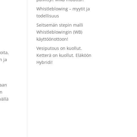
Whistleblowing – myytit ja
todellisuus
Seitsemän stepin malli
Whistleblowingin (WB)
käyttöönottoon!
Vesiputous on kuollut.
oita,
Ketterä on kuollut. Eläköön
n ja
Hybridi!
iaan
in
vällä