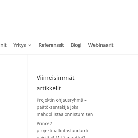
nit
Yritys
Referenssit
Blogi
Webinaarit
Viimeisimmät
artikkelit
Projektin ohjausryhmä –
päätöksentekijä joka
mahdollistaa onnistumisen
Prince2
projektihallintastandardi
päivittyi! Mikä muuttui?