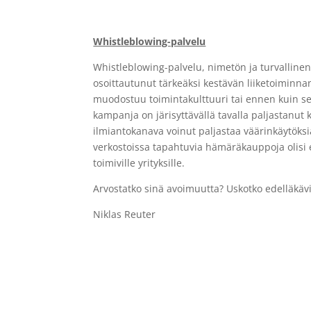
Whistleblowing-palvelu
Whistleblowing-palvelu, nimetön ja turvalline
osoittautunut tärkeäksi kestävän liiketoiminnan
muodostuu toimintakulttuuri tai ennen kuin s
kampanja on järisyttävällä tavalla paljastanut 
ilmiantokanava voinut paljastaa väärinkäytöksiä
verkostoissa tapahtuvia hämäräkauppoja olisi e
toimiville yrityksille.
Arvostatko sinä avoimuutta? Uskotko edelläkäv
Niklas Reuter