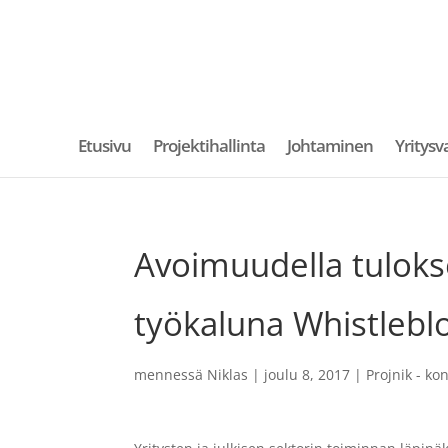
Etusivu
Projektihallinta
Johtaminen
Yritysv
Avoimuudella tuloksel
työkaluna Whistlebl
mennessä
Niklas
|
joulu 8, 2017
|
Projnik - kon