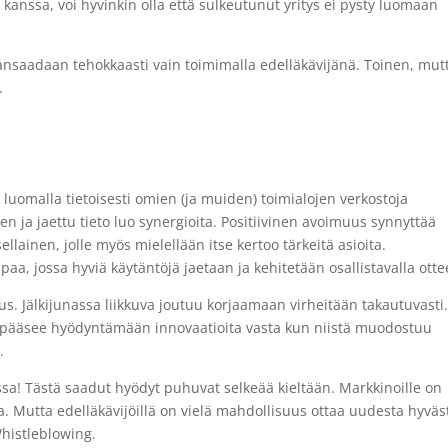
kanssa, voi hyvinkin olla että sulkeutunut yritys ei pysty luomaan
nsaadaan tehokkaasti vain toimimalla edelläkävijänä. Toinen, mut
.
e luomalla tietoisesti omien (ja muiden) toimialojen verkostoja
 ja jaettu tieto luo synergioita. Positiivinen avoimuus synnyttää
llainen, jolle myös mielellään itse kertoo tärkeitä asioita.
paa, jossa hyviä käytäntöjä jaetaan ja kehitetään osallistavalla ottee
uus. Jälkijunassa liikkuva joutuu korjaamaan virheitään takautuvasti
 pääsee hyödyntämään innovaatioita vasta kun niistä muodostuu
.
assa! Tästä saadut hyödyt puhuvat selkeää kieltään. Markkinoille on
a. Mutta edelläkävijöillä on vielä mahdollisuus ottaa uudesta hyväs
Whistleblowing.