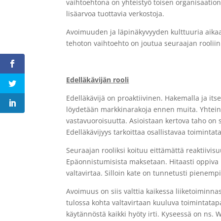
vaihtoehtona on yhteistyö toisen organisaation 
lisäarvoa tuottavia verkostoja.
Avoimuuden ja läpinäkyvyyden kulttuuria aikaa
tehoton vaihtoehto on joutua seuraajan rooliin
Edelläkävijän rooli
Edelläkävijä on proaktiivinen. Hakemalla ja its
löydetään markkinarakoja ennen muita. Yhteinen
vastavuoroisuutta. Asioistaan kertova taho on se
Edelläkävijyys tarkoittaa osallistavaa toimintata
Seuraajan rooliksi koituu eittämättä reaktiivis
Epäonnistumisista maksetaan. Hitaasti oppiva
valtavirtaa. Silloin kate on tunnetusti pienempi
Avoimuus on siis valttia kaikessa liiketoiminn
tulossa kohta valtavirtaan kuuluva toimintatap
käytännöstä kaikki hyöty irti. Kyseessä on ns. 