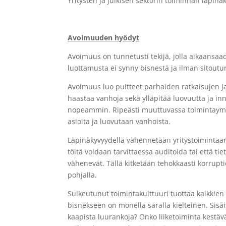
Yritysten ja julkisen sektorin toiminnan läpin
Avoimuuden hyödyt
Avoimuus on tunnetusti tekijä, jolla aikaansa
luottamusta ei synny bisnestä ja ilman sitoutune
Avoimuus luo puitteet parhaiden ratkaisujen j
haastaa vanhoja sekä ylläpitää luovuutta ja 
nopeammin. Ripeästi muuttuvassa toimintaympär
asioita ja luovutaan vanhoista.
Läpinäkyvyydellä vähennetään yritystoimintaan l
töitä voidaan tarvittaessa auditoida tai että ti
vähenevät. Tällä kitketään tehokkaasti korruptiot
pohjalla.
Sulkeutunut toimintakulttuuri tuottaa kaikkien
bisnekseen on monella saralla kielteinen. Sisäi
kaapista luurankoja? Onko liiketoiminta kestävä