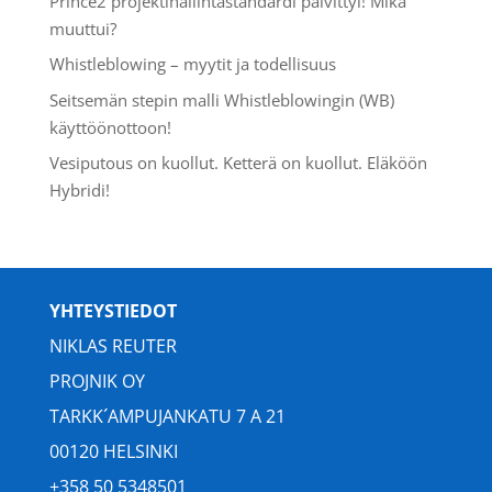
Prince2 projektihallintastandardi päivittyi! Mikä
muuttui?
Whistleblowing – myytit ja todellisuus
Seitsemän stepin malli Whistleblowingin (WB)
käyttöönottoon!
Vesiputous on kuollut. Ketterä on kuollut. Eläköön
Hybridi!
YHTEYSTIEDOT
NIKLAS REUTER
PROJNIK OY
TARKK´AMPUJANKATU 7 A 21
00120 HELSINKI
+358 50 5348501