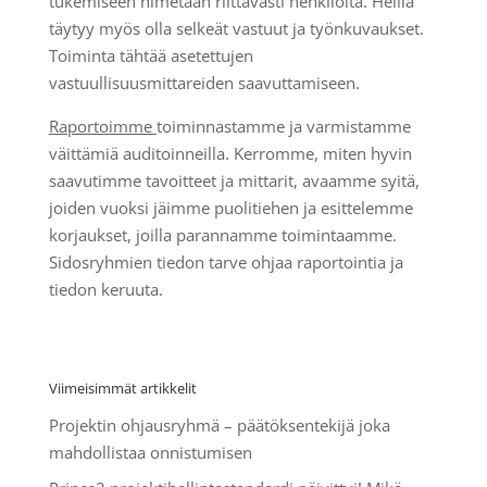
tukemiseen nimetään riittävästi henkilöitä. Heillä
täytyy myös olla selkeät vastuut ja työnkuvaukset.
Toiminta tähtää asetettujen
vastuullisuusmittareiden saavuttamiseen.
Raportoimme
toiminnastamme ja varmistamme
väittämiä auditoinneilla. Kerromme, miten hyvin
saavutimme tavoitteet ja mittarit, avaamme syitä,
joiden vuoksi jäimme puolitiehen ja esittelemme
korjaukset, joilla parannamme toimintaamme.
Sidosryhmien tiedon tarve ohjaa raportointia ja
tiedon keruuta.
Viimeisimmät artikkelit
Projektin ohjausryhmä – päätöksentekijä joka
mahdollistaa onnistumisen