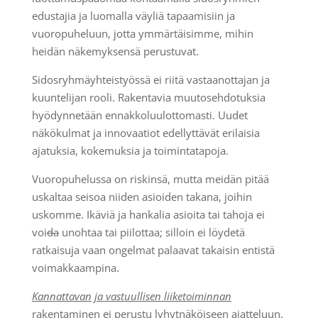
edustajia ja luomalla väyliä tapaamisiin ja
vuoropuheluun, jotta ymmärtäisimme, mihin
heidän näkemyksensä perustuvat.
Sidosryhmäyhteistyössä ei riitä vastaanottajan ja
kuuntelijan rooli. Rakentavia muutosehdotuksia
hyödynnetään ennakkoluulottomasti. Uudet
näkökulmat ja innovaatiot edellyttävät erilaisia
ajatuksia, kokemuksia ja toimintatapoja.
Vuoropuhelussa on riskinsä, mutta meidän pitää
uskaltaa seisoa niiden asioiden takana, joihin
uskomme. Ikäviä ja hankalia asioita tai tahoja ei
voi
da
unohtaa tai piilottaa; silloin ei löydetä
ratkaisuja vaan ongelmat palaavat takaisin entistä
voimakkaampina.
Kannattavan ja vastuullisen liiketoiminnan
rakentaminen
ei perustu lyhytnäköiseen ajatteluun.