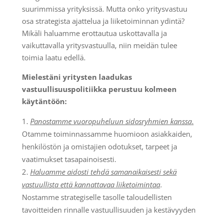
suurimmissa yrityksissä. Mutta onko yritysvastuu
osa strategista ajattelua ja liiketoiminnan ydintä?
Mikäli haluamme erottautua uskottavalla ja
vaikuttavalla yritysvastuulla, niin meidän tulee
toimia laatu edellä.
Mielestäni yritysten laadukas
vastuullisuuspolitiikka perustuu kolmeen
käytäntöön:
Panostamme vuoropuheluun sidosryhmien kanssa
.
Otamme toiminnassamme huomioon asiakkaiden,
henkilöstön ja omistajien odotukset, tarpeet ja
vaatimukset tasapainoisesti.
Haluamme aidosti tehdä samanaikaisesti sekä
vastuullista että kannattavaa liiketoimintaa
.
Nostamme strategiselle tasolle taloudellisten
tavoitteiden rinnalle vastuullisuuden ja kestävyyden