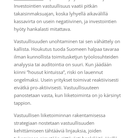
Investointien vastuullisuus vaatii pitkän
takaisinmaksuajan, koska lyhyellä aikavälillä
kassavirta on usein negatiivinen, ja investointien
hyöty hankalasti mitattava.
Vastuullisuuden unohtaminen tai sen vähättely on
kallista. Houkutus tuoda Suomeen halpaa tavaraa
ilman kunnollista toimitusketjun työolosuhteiden
analyysia tai auditointia on suuri. Kun jäädään
kiinni ”housut kintuissa”, riski on lauennut
ongelmaksi. Usein yritykset toimivat reaktiivisesti
eivätkä pro-aktiivisesti. Vastuullisuuteen
panostetaan vasta, kun liiketoiminta on jo kärsinyt
tappion.
Vastuullisen liiketoiminnan rakentamisessa
strategiaan nostetaan vastuullisuuden
kehittämiseen tähtääviä linjauksia, joiden