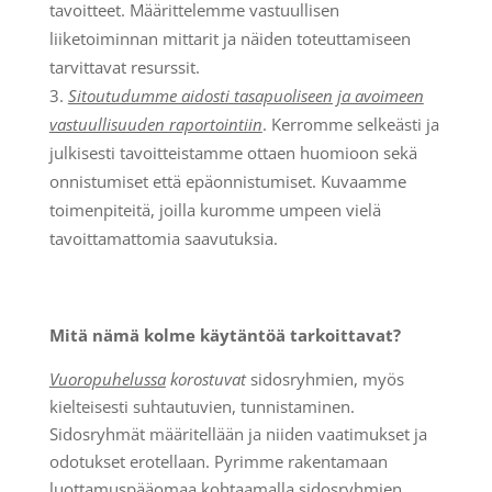
tavoitteet. Määrittelemme vastuullisen
liiketoiminnan mittarit ja näiden toteuttamiseen
tarvittavat resurssit.
Sitoutudumme aidosti tasapuoliseen ja avoimeen
vastuullisuuden raportointiin
. Kerromme selkeästi ja
julkisesti tavoitteistamme ottaen huomioon sekä
onnistumiset että epäonnistumiset. Kuvaamme
toimenpiteitä, joilla kuromme umpeen vielä
tavoittamattomia saavutuksia.
Mitä nämä kolme käytäntöä tarkoittavat?
Vuoropuhelussa
korostuvat
sidosryhmien, myös
kielteisesti suhtautuvien, tunnistaminen.
Sidosryhmät määritellään ja niiden vaatimukset ja
odotukset erotellaan. Pyrimme rakentamaan
luottamuspääomaa kohtaamalla sidosryhmien