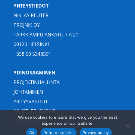
YHTEYSTIEDOT
NIKLAS REUTER
PROJNIK OY
TARKK´AMPUJANKATU 7 A 21
00120 HELSINKI
+358 50 5348501
YDINOSAAMINEN
PROJEKTINHALLINTA
JOHTAMINEN
YRITYSVASTUU
WHISTLEBLOWING
We use cookies to ensure that we give you the best
OTA YHTEYTTÄ
experience on our website.
Ok
Refuse cookies
Privacy policy