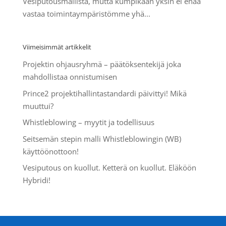
Vesiputousmallista, mutta kumpikaan yksin ei enää
vastaa toimintaympäristömme yhä...
Viimeisimmät artikkelit
Projektin ohjausryhmä – päätöksentekijä joka
mahdollistaa onnistumisen
Prince2 projektihallintastandardi päivittyi! Mikä
muuttui?
Whistleblowing – myytit ja todellisuus
Seitsemän stepin malli Whistleblowingin (WB)
käyttöönottoon!
Vesiputous on kuollut. Ketterä on kuollut. Eläköön
Hybridi!