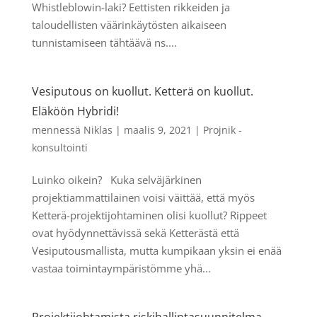
Whistleblowin-laki? Eettisten rikkeiden ja
taloudellisten väärinkäytösten aikaiseen
tunnistamiseen tähtäävä ns....
Vesiputous on kuollut. Ketterä on kuollut.
Eläköön Hybridi!
mennessä
Niklas
|
maalis 9, 2021
|
Projnik -
konsultointi
Luinko oikein? Kuka selväjärkinen
projektiammattilainen voisi väittää, että myös
Ketterä-projektijohtaminen olisi kuollut? Rippeet
ovat hyödynnettävissä sekä Ketterästä että
Vesiputousmallista, mutta kumpikaan yksin ei enää
vastaa toimintaympäristömme yhä...