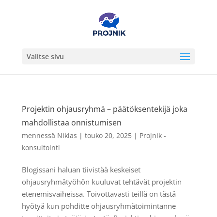
Valitse sivu
Projektin ohjausryhmä – päätöksentekijä joka
mahdollistaa onnistumisen
mennessä
Niklas
|
touko 20, 2025
|
Projnik -
konsultointi
Blogissani haluan tiivistää keskeiset
ohjausryhmätyöhön kuuluvat tehtävät projektin
etenemisvaiheissa. Toivottavasti teillä on tästä
hyötyä kun pohditte ohjausryhmätoimintanne