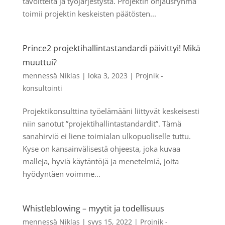
tavoitteita ja työjärjestystä. Projektin ohjausryhmä
toimii projektin keskeisten päätösten...
Prince2 projektihallintastandardi päivittyi! Mikä
muuttui?
mennessä
Niklas
|
loka 3, 2023
|
Projnik -
konsultointi
Projektikonsulttina työelämääni liittyvät keskeisesti
niin sanotut ”projektihallintastandardit”. Tämä
sanahirviö ei liene toimialan ulkopuoliselle tuttu.
Kyse on kansainvälisestä ohjeesta, joka kuvaa
malleja, hyviä käytäntöjä ja menetelmiä, joita
hyödyntäen voimme...
Whistleblowing – myytit ja todellisuus
mennessä
Niklas
|
syys 15, 2022
|
Projnik -