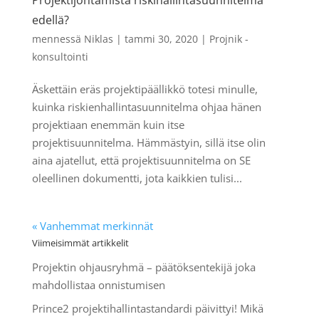
Projektijohtamista riskihallintasuunnitelma
edellä?
mennessä
Niklas
|
tammi 30, 2020
|
Projnik -
konsultointi
Äskettäin eräs projektipäällikkö totesi minulle,
kuinka riskienhallintasuunnitelma ohjaa hänen
projektiaan enemmän kuin itse
projektisuunnitelma. Hämmästyin, sillä itse olin
aina ajatellut, että projektisuunnitelma on SE
oleellinen dokumentti, jota kaikkien tulisi...
« Vanhemmat merkinnät
Viimeisimmät artikkelit
Projektin ohjausryhmä – päätöksentekijä joka
mahdollistaa onnistumisen
Prince2 projektihallintastandardi päivittyi! Mikä