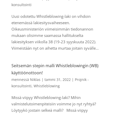
konsultointi
Uusi odotettu Whistleblowing-laki on vihdoin
etenemässä lakiesitysvaiheeseen.
Oikeusministeriön viimeisimmän tiedonannon
mukaan olisimme saamassa hallitukselta
lakiesityksen viikolla 38 (19-23 syyskuuta 2022).
Viimeistään nyt on aihetta murtaa joitain syvälle...
Seitsemän stepin malli Whistleblowingin (WB)
käyttöönottoon!
mennessä
Niklas
|
tammi 31, 2022
|
Projnik -
konsultointi
,
Whistleblowing
Missä viipyy Whistleblowing-laki? Mihin
valmistelutoimenpiteisiin voimme jo nyt ryhtyä?
Löytyykö jostain selkeä malli? Missä viipyy