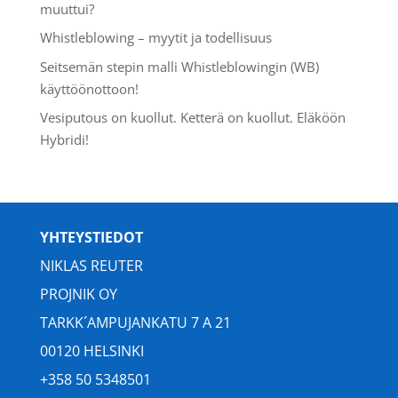
muuttui?
Whistleblowing – myytit ja todellisuus
Seitsemän stepin malli Whistleblowingin (WB)
käyttöönottoon!
Vesiputous on kuollut. Ketterä on kuollut. Eläköön
Hybridi!
YHTEYSTIEDOT
NIKLAS REUTER
PROJNIK OY
TARKK´AMPUJANKATU 7 A 21
00120 HELSINKI
+358 50 5348501