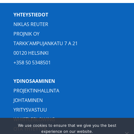
YHTEYSTIEDOT
NIKLAS REUTER
PROJNIK OY
TARKK´AMPUJANKATU 7 A 21
00120 HELSINKI
+358 50 5348501
YDINOSAAMINEN
PROJEKTINHALLINTA
JOHTAMINEN
YRITYSVASTUU
WHISTLEBLOWING
We use cookies to ensure that we give you the best
OTA YHTEYTTÄ
experience on our website.