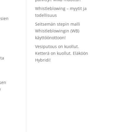
Whistleblowing – myytit ja
todellisuus
asien
Seitsemän stepin malli
Whistleblowingin (WB)
käyttöönottoon!
Vesiputous on kuollut.
Ketterä on kuollut. Eläköön
sta
Hybridi!
sen
e