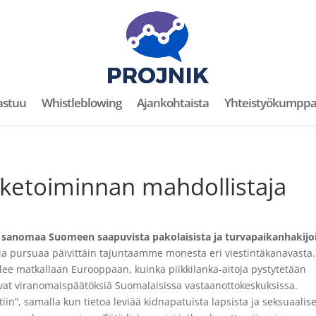
astuu
Whistleblowing
Ajankohtaista
Yhteistyökumppa
iketoiminnan mahdollistaja
tä sanomaa Suomeen saapuvista pakolaisista ja turvapaikanhakijo
ia pursuaa päivittäin tajuntaamme monesta eri viestintäkanavasta.
lee matkallaan Eurooppaan, kuinka piikkilanka-aitoja pystytetään
avat viranomaispäätöksiä Suomalaisissa vastaanottokeskuksissa.
tiin”, samalla kun tietoa leviää kidnapatuista lapsista ja seksuaalise