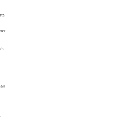
sta
inen
yös
nan
n