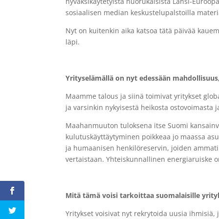
hyväksikäytetyistä nuorukaisista Länsi-Euroopa
sosiaalisen median keskustelupalstoilla materi
Nyt on kuitenkin aika katsoa tätä päivää kaue
läpi.
Yrityselämällä on nyt edessään mahdollisuus, 
Maamme talous ja siinä toimivat yritykset glo
ja varsinkin nykyisestä heikosta ostovoimasta ja
Maahanmuuton tuloksena itse Suomi kansainvä
kulutuskäyttäytyminen poikkeaa jo maassa a
ja humaanisen henkilöreservin, joiden ammatill
vertaistaan. Yhteiskunnallinen energiaruiske
Mitä tämä voisi tarkoittaa suomalaisille yri
Yritykset voisivat nyt rekrytoida uusia ihmis