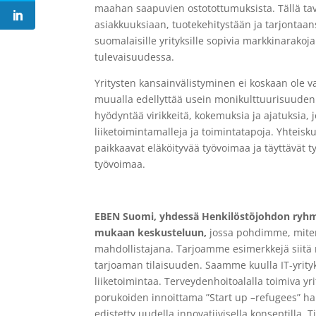
maahan saapuvien ostotottumuksista. Tällä taval
asiakkuuksiaan, tuotekehitystään ja tarjontaans
suomalaisille yrityksille sopivia markkinarakoj
tulevaisuudessa.
Yritysten kansainvälistyminen ei koskaan ole 
muualla edellyttää usein monikulttuurisuuden s
hyödyntää virikkeitä, kokemuksia ja ajatuksia, 
liiketoimintamalleja ja toimintatapoja. Yhteisk
paikkaavat eläköityvää työvoimaa ja täyttävät ty
työvoimaa.
EBEN Suomi, yhdessä Henkilöstöjohdon ryhmä
mukaan keskusteluun,
jossa pohdimme, miten
mahdollistajana. Tarjoamme esimerkkejä siitä 
tarjoaman tilaisuuden. Saamme kuulla IT-yrityk
liiketoimintaa. Terveydenhoitoalalla toimiva yr
porukoiden innoittama ”Start up –refugees” ha
edistetty uudella innovatiivisella konseptilla. 