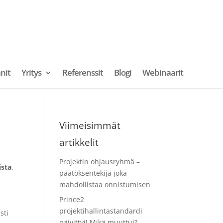
nit
Yritys
Referenssit
Blogi
Webinaarit
Viimeisimmät
artikkelit
Projektin ohjausryhmä –
ista
.
päätöksentekijä joka
mahdollistaa onnistumisen
Prince2
projektihallintastandardi
sti
päivittyi! Mikä muuttui?