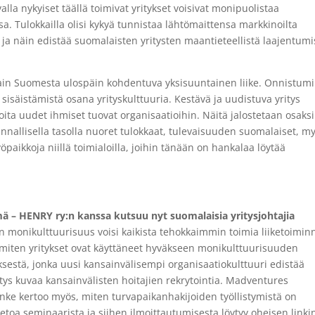
la nykyiset täällä toimivat yritykset voisivat monipuolistaa
a. Tulokkailla olisi kykyä tunnistaa lähtömaittensa markkinoilta
a ja näin edistää suomalaisten yritysten maantieteellistä laajentumi
vain Suomesta ulospäin kohdentuva yksisuuntainen liike. Onnistum
isäistämistä osana yrityskulttuuria. Kestävä ja uudistuva yritys
joita uudet ihmiset tuovat organisaatioihin. Näitä jalostetaan osaksi
unnallisella tasolla nuoret tulokkaat, tulevaisuuden suomalaiset, m
öpaikkoja niillä toimialoilla, joihin tänään on hankalaa löytää
 – HENRY ry:n kanssa kutsuu nyt suomalaisia yritysjohtajia
 monikulttuurisuus voisi kaikista tehokkaimmin toimia liiketoimin
miten yritykset ovat käyttäneet hyväkseen monikulttuurisuuden
sestä, jonka uusi kansainvälisempi organisaatiokulttuuri edistää
itys kuvaa kansainvälisten hoitajien rekrytointia. Madventures
nke kertoo myös, miten turvapaikanhakijoiden työllistymistä on
Tietoa seminaarista ja siihen ilmoittautumisesta löytyy oheisen linki