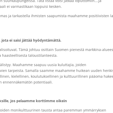
n suurkaupungeissa. Tätä listaa voisi jatkaa loputtomiin….ja
aali ei varmastikaan loppuisi kesken.
mmas ja tarkastella ihmisten saapumista maahamme positiivisten l
jota ei saisi jättää hyödyntämättä.
balisoituvat. Tämä johtuu osittain Suomen pienestä markkina-aluee
 haasteellisesta taloustilanteesta.
listyy. Maahamme saapuu uusia kuluttajia, joiden
suvien tarpeista. Samalla saamme maahamme huikean uuden henki
inen, kielellinen, koulutuksellinen ja kulttuurillinen pääoma hake
 on ennennäkemätön potentiaali.
tyksille, jos pelaamme korttimme oikein
iä, joiden monikulttuurinen tausta antaa paremman ymmärryksen