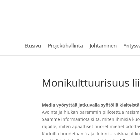
Etusivu
Projektihallinta
Johtaminen
Yritysv
Monikulttuurisuus li
Media vyöryttää jatkuvalla syötöllä kielteis
Avointa ja hiukan paremmin piilotettua rasism
Saamme informaatiota siitä, miten ihmisiä kuo
rajoille, miten apaattiset nuoret miehet odott
Kaduilla huudetaan ”rajat kiinni – raiskaajat ko