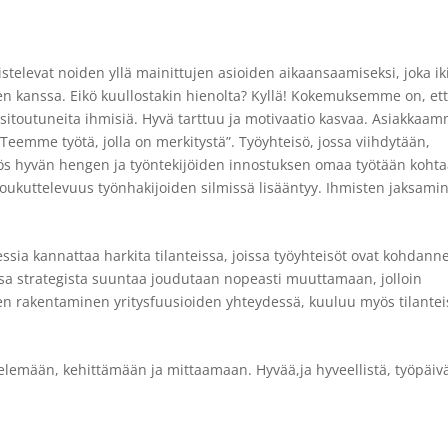
nistelevat noiden yllä mainittujen asioiden aikaansaamiseksi, joka i
n kanssa. Eikö kuullostakin hienolta? Kyllä! Kokemuksemme on, et
ä sitoutuneita ihmisiä. Hyvä tarttuu ja motivaatio kasvaa. Asiakkaa
Teemme työtä, jolla on merkitystä”. Työyhteisö, jossa viihdytään,
s hyvän hengen ja työntekijöiden innostuksen omaa työtään kohta
houkuttelevuus työnhakijoiden silmissä lisääntyy. Ihmisten jaksami
sia kannattaa harkita tilanteissa, joissa työyhteisöt ovat kohdann
jossa strategista suuntaa joudutaan nopeasti muuttamaan, jolloin
rien rakentaminen yritysfuusioiden yhteydessä, kuuluu myös tilanteis
telemään, kehittämään ja mittaamaan. Hyvää,ja hyveellistä, työpäiv