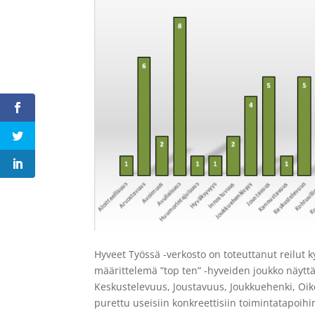
Hyveet Työssä -verkosto on toteuttanut reilut k
määrittelemä ”top ten” -hyveiden joukko näyttää
Keskustelevuus, Joustavuus, Joukkuehenki, Oi
purettu useisiin konkreettisiin toimintatapoihi