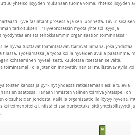
puuttuu yhteisöllisyyden mukanaan tuoma voima. Yhteisöllisyyden a
rtaasti Hyve-fasilitointiprosessia ja sen luonnetta. Tiiviin sisäise
män tarkoituksen = ”Hyveprosessin myötä yhteisöllisyys ja
yös hyödyntää entistä tehokkaammin organisaation toiminnassa.”
toisille hyvää tuottavat toimintatavat, toimivat liimana, joka yhdistää
ä tilassa. Työelämässä ja työpaikoilla hyveiden avulla päätämme, m
egan kohtaaminen hyveellisesti, kuulostaa itsestään selvältä,
 toimintamalli olla jotenkin innovatiivinen tai mullistava? Kyllä voi
ytyä toisten kanssa ja pyrkinyt yhdessä ratkaisemaan esille tulevia
uhansien saatossa. Tänään ihmisten välinen toimiva yhteispeli on
olosuhteiden johdosta. Kaikilla organisaatioilla löytyy hyveitä, m
iksi toimenpiteiksi, niistä ei saa puristetuksi sitä yhteisöllisyyttä j
.