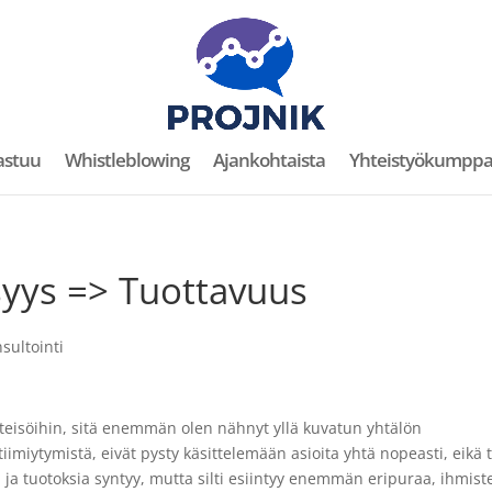
astuu
Whistleblowing
Ajankohtaista
Yhteistyökumppa
syys => Tuottavuus
nsultointi
hteisöihin, sitä enemmän olen nähnyt yllä kuvatun yhtälön
iimiytymistä, eivät pysty käsittelemään asioita yhtä nopeasti, eikä t
ti ja tuotoksia syntyy, mutta silti esiintyy enemmän eripuraa, ihmist