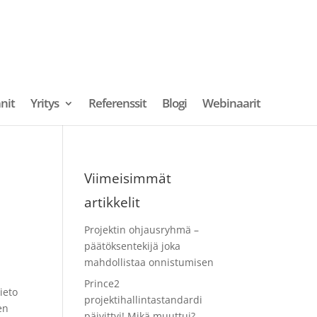
nit
Yritys
Referenssit
Blogi
Webinaarit
Viimeisimmät
artikkelit
Projektin ohjausryhmä –
päätöksentekijä joka
mahdollistaa onnistumisen
Prince2
ieto
projektihallintastandardi
en
päivittyi! Mikä muuttui?