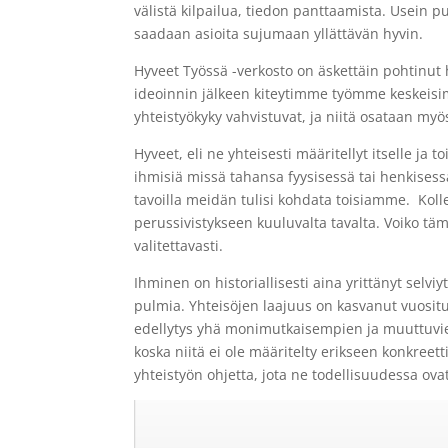
välistä kilpailua, tiedon panttaamista. Usein 
saadaan asioita sujumaan yllättävän hyvin.
Hyveet Työssä -verkosto on äskettäin pohtinut ha
ideoinnin jälkeen kiteytimme työmme keskeisim
yhteistyökyky vahvistuvat, ja niitä osataan m
Hyveet, eli ne yhteisesti määritellyt itselle ja 
ihmisiä missä tahansa fyysisessä tai henkisess
tavoilla meidän tulisi kohdata toisiamme. Koll
perussivistykseen kuuluvalta tavalta. Voiko tämä
valitettavasti.
Ihminen on historiallisesti aina yrittänyt selvi
pulmia. Yhteisöjen laajuus on kasvanut vuosit
edellytys yhä monimutkaisempien ja muuttuvien 
koska niitä ei ole määritelty erikseen konkreettis
yhteistyön ohjetta, jota ne todellisuudessa ovat