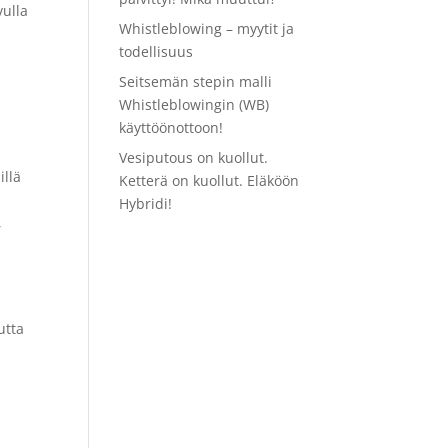
vulla
Whistleblowing – myytit ja
todellisuus
n
Seitsemän stepin malli
Whistleblowingin (WB)
käyttöönottoon!
Vesiputous on kuollut.
illä
Ketterä on kuollut. Eläköön
Hybridi!
,
utta
a