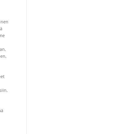
kinen
tä
mme
an,
nen,
eet
iin,
ää