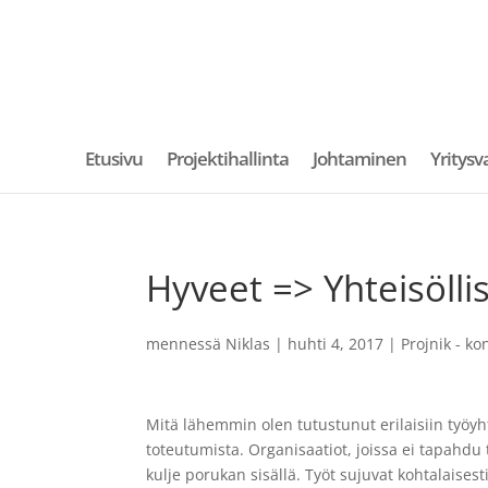
Etusivu
Projektihallinta
Johtaminen
Yritysv
Hyveet => Yhteisölli
mennessä
Niklas
|
huhti 4, 2017
|
Projnik - ko
Mitä lähemmin olen tutustunut erilaisiin työy
toteutumista. Organisaatiot, joissa ei tapahdu t
kulje porukan sisällä. Työt sujuvat kohtalaises