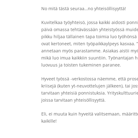
No mitä tästä seuraa…no yhteisöllisyyttä!
Kuvitelkaa työyhteisö, jossa kaikki aidosti pon
päivä omassa tehtävässään yhteistyössä muide
pikku hiljaa tällainen tapa toimia luo työhöns
ovat kertoneet, miten työpaikkaylpeys kasvaa. ”
annetaan myös parastamme. Asiakas aistii myö
mikä luo imua kaikkiin suuntiin. Työnantajan 
luovuus ja toisten tukeminen paranee.
Hyveet työssä -verkostossa näemme, että proses
kriisejä (kuten yt-neuvottelujen jälkeen), tai 
tarvitaan yhteisiä ponnistuksia. Yrityskulttuu
joissa tarvitaan yhteisöllisyyttä.
Eli, ei muuta kuin hyveitä valitsemaan, määrit
kaikille!