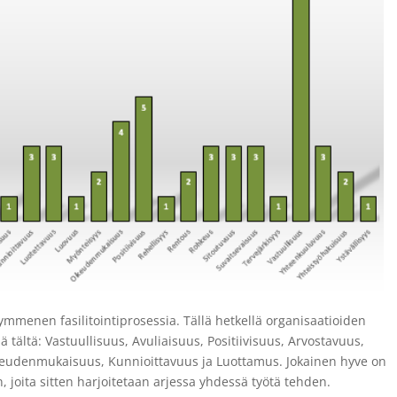
ymmenen fasilitointiprosessia. Tällä hetkellä organisaatioiden
 tältä: Vastuullisuus, Avuliaisuus, Positiivisuus, Arvostavuus,
keudenmukaisuus, Kunnioittavuus ja Luottamus. Jokainen hyve on
n, joita sitten harjoitetaan arjessa yhdessä työtä tehden.